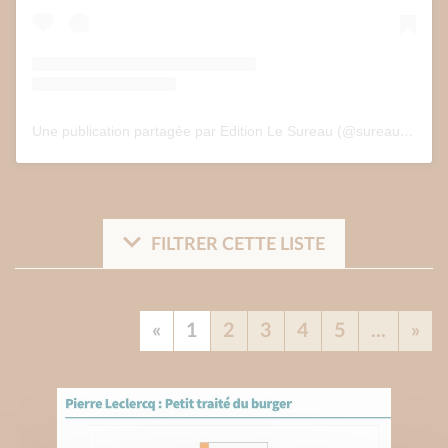
Une publication partagée par Edition Le Sureau (@sureau.edition)
FILTRER CETTE LISTE
«
1
2
3
4
5
...
»