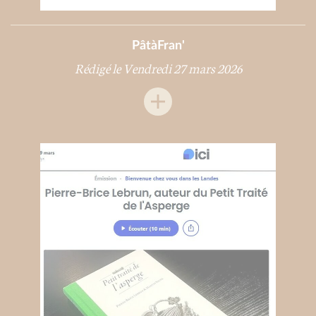
PâtàFran'
Rédigé le Vendredi 27 mars 2026