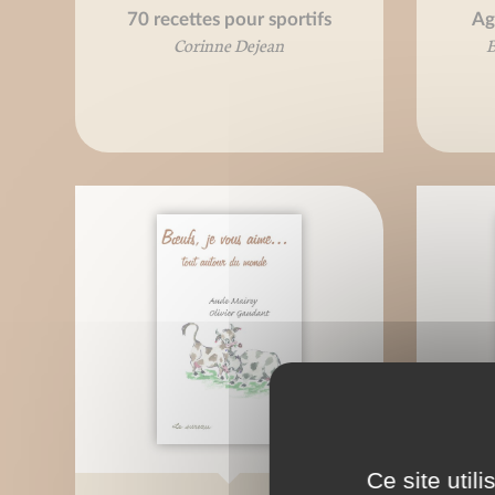
70 recettes pour sportifs
Ag
Corinne Dejean
B
Ce site util