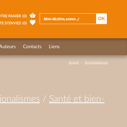
TRE PANIER
(
0
)
TE D’ENVIES
(
0
)
Auteurs
Contacts
Liens
Accueil
Nos thématiques
gionalismes
/
Santé et bien-