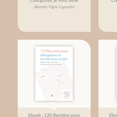
Courgettes, je vous aime
Cr
Béatrice Vigot-Lagandré
Ebook : 120 Recettes pour
Ebo