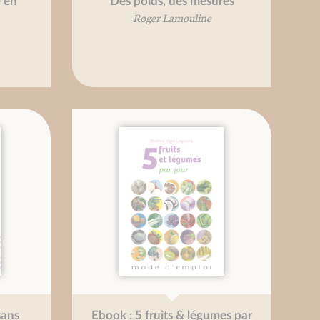
e en
Des poids, des mesures
Roger Lamouline
sans
Ebook : 5 fruits & légumes par