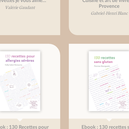
evettes je vous aime…
Cuisine et art de vivr
Provence
Valérie Gaudant
Gabriel-Henri Blanc
ok : 130 Recettes pour
Ebook : 130 recettes 