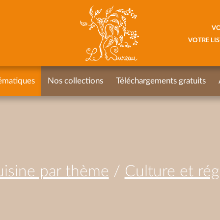
VO
VOTRE LIS
ématiques
Nos collections
Téléchargements gratuits
isine par thème
/
Culture et ré