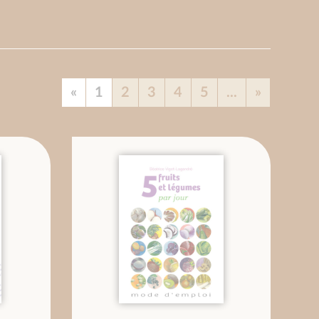
«
1
2
3
4
5
...
»