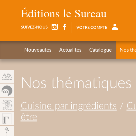
Panneau de gestion des cookies
Éditions le Sureau
SUIVEZ-NOUS
VOTRE COMPTE
Nouveautés
Actualités
Catalogue
Nos th
Nos thématiques
Cuisine par ingrédients
/
Cu
être