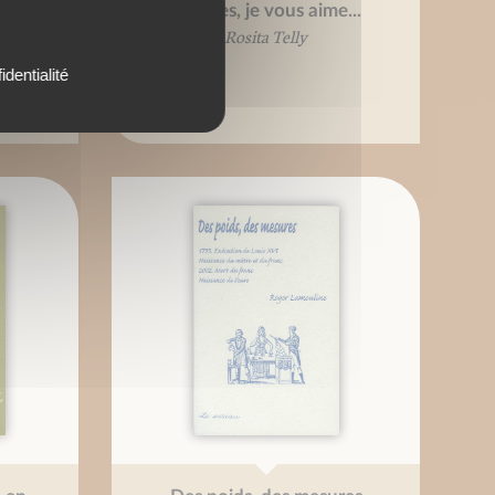
ime...
Cookies, je vous aime...
ré
Rosita Telly
identialité