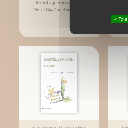
Boeufs, je vous aime...
Ca
Olivier Gaudant Aude Mairey
B
Tout