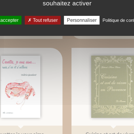
souhaitez activer
rottes, je vous aime...
Champignons, je vous a
éatrice Vigot-Lagandré
Béatrice Vigot-Lagand
 accepter
Tout refuser
Personnaliser
Politique de conf