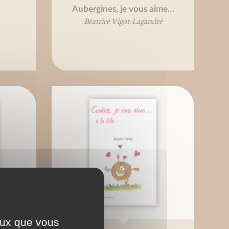
Aubergines, je vous aime…
Béatrice Vigot-Lagandré
ceux que vous