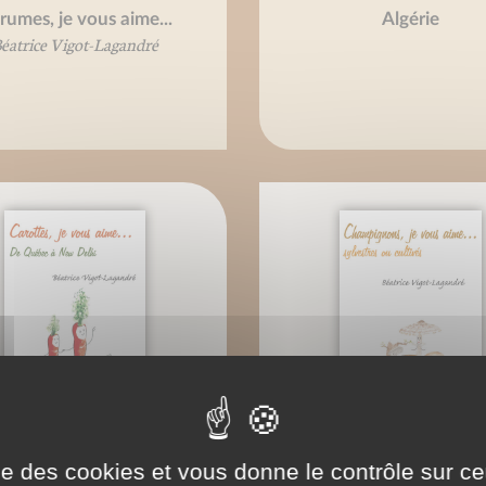
rumes, je vous aime...
Algérie
éatrice Vigot-Lagandré
ise des cookies et vous donne le contrôle sur 