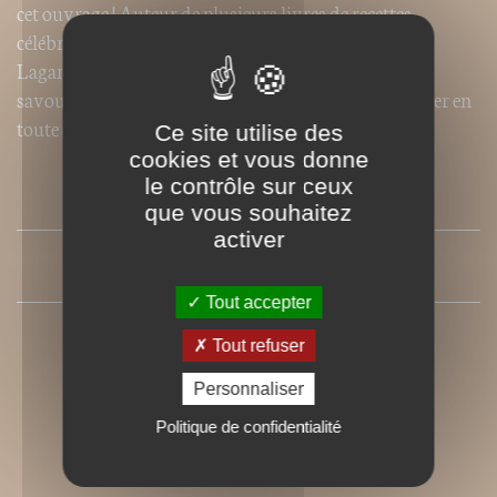
cet ouvrage ! Auteur de plusieurs livres de recettes
célébrant les fruits et les légumes, Béatrice Vigot-
Lagandré vous présente ici 65 recettes simples et
savoureuses… pour épater famille et amis et se régaler en
toute occasion.
Ce site utilise des
cookies et vous donne
le contrôle sur ceux
SOMMAIRE
que vous souhaitez
activer
PRESSE
Tout accepter
Tout refuser
Personnaliser
Politique de confidentialité