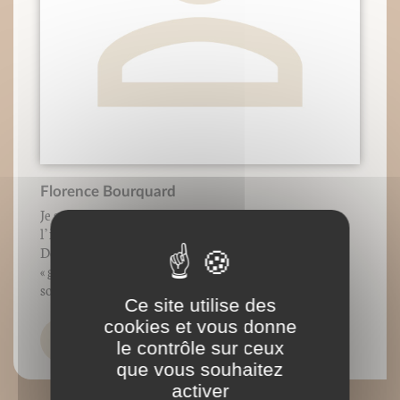
Florence Bourquard
Je suis la petite sœur « d’un allergique » dont
l’intolérance au gluten s’est déclarée il y a 30 ans déjà.
Depuis toujours, sensible à l’injustice devant la
« gourmandise générale », j’ai cherché à trouver des
solutions pour que tous (...)
Ce site utilise des
cookies et vous donne
le contrôle sur ceux
que vous souhaitez
activer