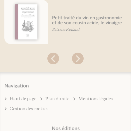
Petit traité du vin en gastronomie
Pet
et de son cousin acide, le vinaigre
no
Patricia Rolland
Béa
Navigation
Haut de page
Plan du site
Mentions légales
Gestion des cookies
Nos éditions