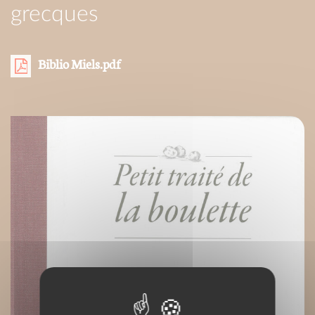
grecques
Biblio Miels.pdf