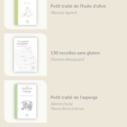
Petit traité de l'huile d'olive
Gr
Martine Agrech
Mir
130 recettes sans gluten
Pet
Florence Bourquard
Pie
Petit traité de l'asperge
Pet
Martin Fache
Mar
Pierre-Brice Lebrun