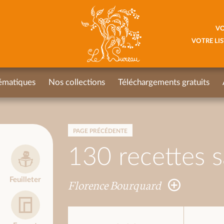
VO
VOTRE LIS
ématiques
Nos collections
Téléchargements gratuits
PAGE PRÉCÉDENTE
130 recettes s
Feuilleter
Florence Bourquard