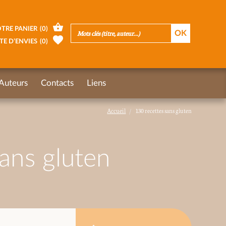
TRE PANIER
(
0
)
TE D’ENVIES
(
0
)
Auteurs
Contacts
Liens
Accueil
130 recettes sans gluten
ans gluten