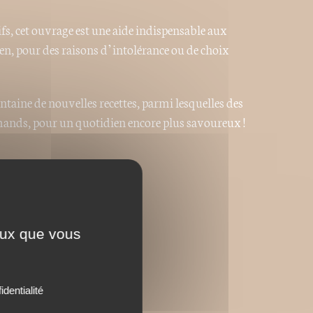
ifs, cet ouvrage est une aide indispensable aux
en, pour des raisons d’intolérance ou de choix
entaine de nouvelles recettes, parmi lesquelles des
rmands, pour un quotidien encore plus savoureux !
)
ceux que vous
identialité