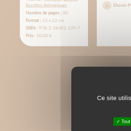
Recettes thématiques
Ebook-P
Nombre de pages :
80
Format :
15 x 22 cm
ISBN
: 978-2-36402-129-7
Prix
: 10,00 €
Ce site util
Tout