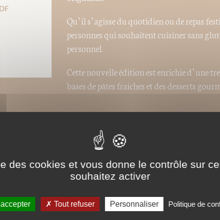
DF
Qu’il s’agisse du quotidien ou de repas fest
personnes qui souhaitent cuisiner sans glut
personnel.
Cette nouvelle édition est enrichie d’une tr
bases de pâtes fraiches et des desserts gou
Recommandé par l'Ecolomag (Janvier 2017
ise des cookies et vous donne le contrôle sur 
souhaitez activer
 accepter
Tout refuser
Personnaliser
Politique de conf