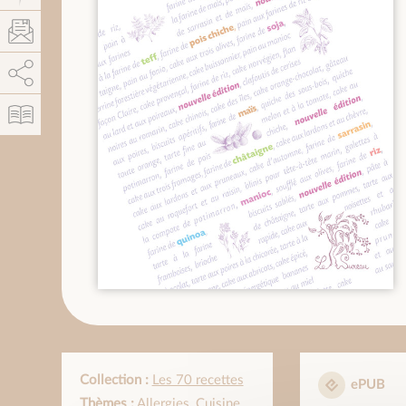
AddThis est désactivé.
Autoriser
Collection :
Les 70 recettes
ePUB
Thèmes :
Allergies
,
Cuisine
,