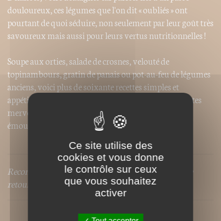
douloureux, ces légumes que l'on dit « oubliés » ont
pourtant de quoi séduire, non seulement par leur goût très
savoureux mais aussi pour leurs vertus nutritionnelles !
Soupe aux orties, salade de crosnes, velouté de
topinambours, gratin de panais ou pot-au-feu de légumes
anciens, voici plus de soixante recettes simples et
appétissantes pour découvrir ou redécouvrir ces petites
merveilles, surprendre et régaler vos convives… et
émoustiller leurs papilles !
Ce site utilise des
cookies et vous donne
le contrôle sur ceux
Recommandé par Allodocteurs.fr dans le dossier "Le
que vous souhaitez
retour des légumes oubliés"
activer
Tout accepter