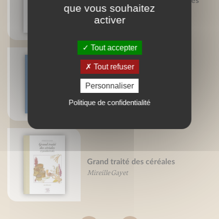
70 recettes pour polyallergiques
que vous souhaitez
Florence Bourquard
activer
Tout accepter
Tout refuser
Petit traité du yaourt
Personnaliser
Mireille Gayet
Politique de confidentialité
Grand traité des céréales
Mireille Gayet