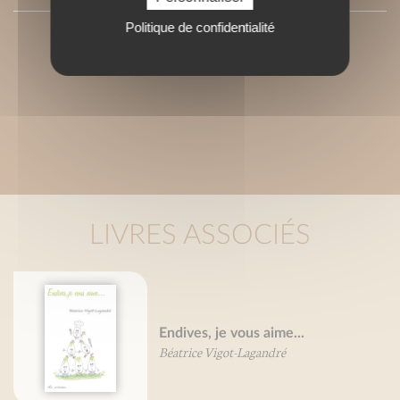
Politique de confidentialité
LIVRES ASSOCIÉS
Endives, je vous aime...
Béatrice Vigot-Lagandré