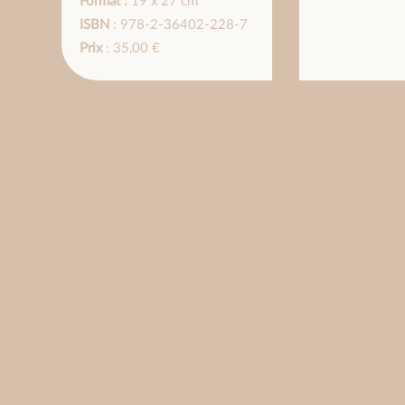
Format :
19 x 27 cm
ISBN
: 978-2-36402-228-7
Prix
: 35,00 €