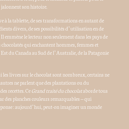
e jalonnent son histoire.
fève à la tablette, de ses transformations en autant de
ients divers, de ses possibilités d’utilisation en de
. Il emmène le lecteur non seulement dans les pays de
ets chocolatés qui enchantent hommes, femmes et
l’Est du Canada au Sud de l’Australie, de la Patagonie
si les livres sur le chocolat sont nombreux, certains ne
’autres ne parlent que des plantations ou du
es recettes. Ce
Grand traité du chocolat
aborde tous
ar des planches couleurs remarquables – qui
réponse : aujourd’hui, peut-on imaginer un monde