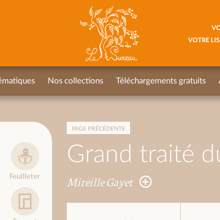
VO
VOTRE LIS
ématiques
Nos collections
Téléchargements gratuits
PAGE PRÉCÉDENTE
Grand traité d
Feuilleter
Mireille Gayet