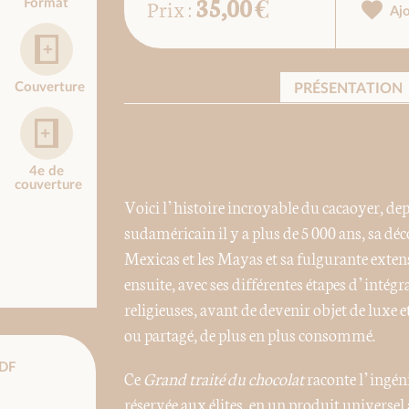
35,00 €
Prix :
Format
Aj
Couverture
PRÉSENTATION
4e de
couverture
Voici l’histoire incroyable du cacaoyer, d
sudaméricain il y a plus de 5 000 ans, sa dé
Mexicas et les Mayas et sa fulgurante exte
ensuite, avec ses différentes étapes d’intégra
religieuses, avant de devenir objet de luxe e
ou partagé, de plus en plus consommé.
DF
Ce
Grand traité du chocolat
raconte l’ingén
réservée aux élites, en un produit universel a