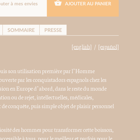
outer à mes envies
AJOUTER AU PANIER
SOMMAIRE
PRESSE
[english]
[español]
epuis son utilisation première par l’Homme
couverte par les conquistadors espagnols chez les
nsion en Europe d’abord, dans le reste du monde
tion ou de rejet, intellectuelles, médicales,
t de conquête, puis simple objet de plaisir personnel
iosité des hommes pour transformer cette boisson,
ccessible à tous, pour le meilleur et parfois pour le