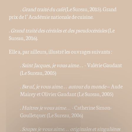
.
Grand traité du café
(Le Sureau, 2015). Grand
prix de l’Académie nationale de cuisine.
.
Grand traité des céréales et des pseudocéréales
(Le
Sureau, 2016).
Elle a, par ailleurs, illustré les ouvrages suivants :
.
Saint Jacques, je vous aime…
- Valérie Gaudant
(Le Sureau, 2005)
.
Bœuf, je vous aime… autour du monde
– Aude
Mairey et Olivier Gaudant (Le Sureau, 2005)
.
Huîtres je vous aime…
- Catherine Simon-
Goulletquer (Le Sureau, 2006)
.
Soupes je vous aime… originales et singulières