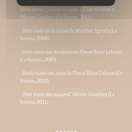
. Encornets, seiches, poulpes et vos cousins, je
vous aime… à bras le corps
– Line de Smet et
Olivier Gaudant (Le Sureau, 2011)
. Petit traité de la
farine
de Martine Agrech (Le
Sureau, 2008)
.Petit traité des
boulettes
de Pierre-Brice Lebrun
(Le Sureau, 2009)
. Petits traité des pâtes
de Pierre-Brice Lebrun (Le
Sureau, 2010)
. Petit traité des
sauces
d’Olivier Gaudant (Le
Sureau, 2011)