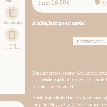
16,50 €
Prix :
Format
Aj
À table, la soupe est servie !
Couverture
PRÉSENTATION
4e de
couverture
Rendons grâce à la soupe ! Son histoire comm
d’ustensiles capables de recevoir quantité d
partout dans le monde !
Ainsi, depuis la plus haute Antiquité à nos 
jusqu’au Moyen Âge par les classes supérieur