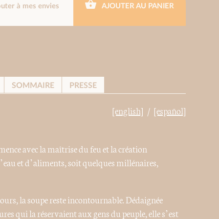
outer à mes envies
AJOUTER AU PANIER
SOMMAIRE
PRESSE
[english]
[español]
ence avec la maîtrise du feu et la création
’eau et d’aliments, soit quelques millénaires,
jours, la soupe reste incontournable. Dédaignée
es qui la réservaient aux gens du peuple, elle s’est