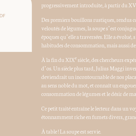
progressivement introduite, à partir du XV
DF
Des premiers bouillons rustiques, rendus c
veloutés de légumes, la soupe s’est conjug
époques qu’elle a traversées. Elle a évolué,
habitudes de consommation, mais aussi des
e
À la fin du XIX
siècle, des chercheurs expé
d’os. Un siècle plus tard, Julius Maggi inve
deviendrait un incontournable de nos placar
au sens noble du mot, et connaît un engouem
consommation de légumes et le désir de ma
Ce petit traité entraîne le lecteur dans un vo
étonnamment riche en fumets divers, grandes
À table ! La soupe est servie.