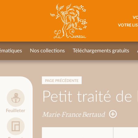
VO
VOTRE LIS
ématiques
Nos collections
Téléchargements gratuits
PAGE PRÉCÉDENTE
Petit traité de
Feuilleter
Marie-France Bertaud