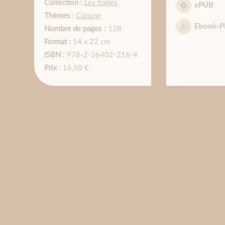
Collection :
Les traités
ePUB
Thèmes :
Cuisine
Ebook-P
Nombre de pages :
128
Format :
14 x 22 cm
ISBN
: 978-2-36402-216-4
Prix
: 16,50 €