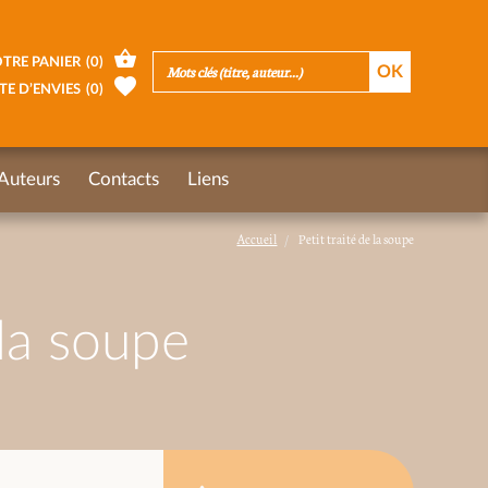
TRE PANIER
(
0
)
TE D’ENVIES
(
0
)
Auteurs
Contacts
Liens
Accueil
Petit traité de la soupe
 la soupe