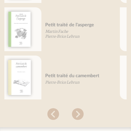
130 recettes sans gluten
Florence Bourquard
Carottes, je vous aime...
Béatrice Vigot-Lagandré