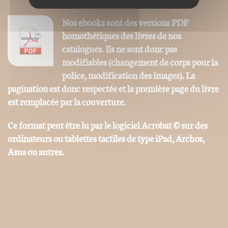
Nos ebooks sont des versions PDF
homothétiques des livres de nos
catalogues. Ils ne sont donc pas
modifiables (changement de corps pour la
police, modification des images). La
pagination est donc respectée et la première page du livre
est remplacée par la couverture.
Ce format peut être lu par le logiciel Acrobat © sur des
ordinateurs ou tablettes tactiles de type iPad, Archos,
Asus ou autres.