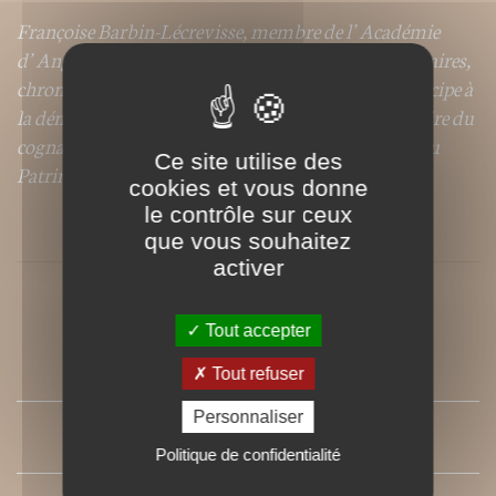
Françoise Barbin-Lécrevisse, membre de l’Académie
d’Angoumois, auteur de nombreux ouvrages culinaires,
chroniqueuse, spécialiste du terroir charentais, participe à
la démarche collective de l’association Les savoir-faire du
cognac pour faire reconnaître ce spiritueux unique au
Ce site utilise des
Patrimoine culturel immatériel de l’Unesco.
cookies et vous donne
le contrôle sur ceux
que vous souhaitez
activer
Tout accepter
SOMMAIRE
Tout refuser
Personnaliser
PRESSE
Politique de confidentialité