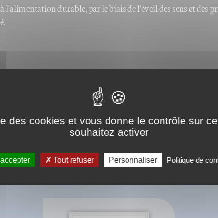
 l'alimentation durable, par le biais de l'éveil des sens et des p
é.
ise des cookies et vous donne le contrôle sur 
souhaitez activer
 accepter
Tout refuser
Personnaliser
Politique de conf
BIBLIOGRAPHIE