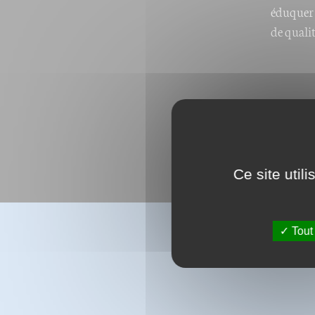
éduquer à
de qualit
Ce site util
Tout