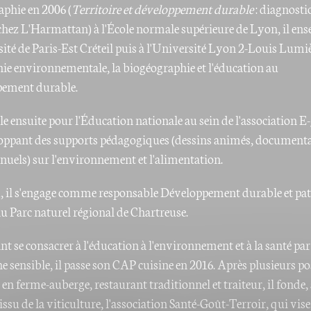
aphie en 2006 (
Territoire et développement durable
: diagnostic
chez L'Harmattan) à l'École normale supérieure de Lyon, il ens
sité de Paris-Est Créteil puis à l'Université Lyon 2-Louis Lumiè
ie environnementale, la biogéographie et l'éducation au
pement durable.
lle ensuite pour l'Éducation nationale au sein de l'association E
oppant des supports pédagogiques (dessins animés, documenta
nuels) sur l'environnement et l'alimentation.
, il s'engage comme responsable Développement durable et pa
au Parc naturel régional de Chartreuse.
t se consacrer à l'éducation à l'environnement et à la santé par
e sensible, il passe son CAP cuisine en 2016. Après plusieurs po
 en ferme-auberge, restaurant traditionnel et traiteur, il fonde,
issu de la viticulture, l'association Santé-Goût-Terroir, qui vise