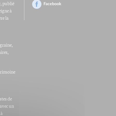
, publié
Facebook
eigne à
re la
-graine,
ires,
trimoine
stes de
 avec un
 à