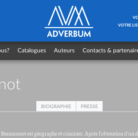
VO
VOTRE LIS
ous?
Catalogues
Auteurs
Contacts & partenair
not
BIOGRAPHIE
PRESSE
 Besancenot est géographe et cuisinier. Après l'obtention d'un 