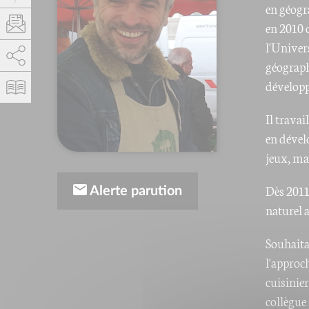
en géogr
en 2010 
l'Univer
AddThis est désactivé.
Autoriser
géograph
dévelop
Il travai
en dével
jeux, ma
Dès 2011
Alerte parution
naturel 
Souhaitan
l'approch
cuisinier
collègue 