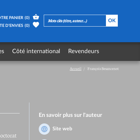
TRE PANIER
(
0
)
TE D’ENVIES
(
0
)
es
Côté international
Revendeurs
Accueil
François Besancenot
En savoir plus sur l'auteur
Site web
doctorat