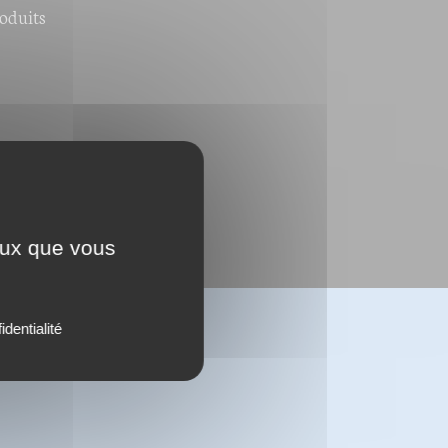
roduits
ceux que vous
identialité