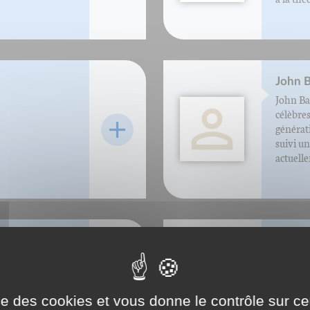
John B
John Ba
célèbres
générat
suivi un
actuelle
Jacque
bre de
de nombreux
spécialiste du
ise des cookies et vous donne le contrôle sur 
émarche collective