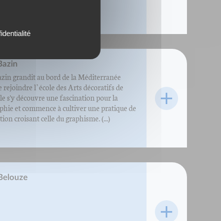
identialité
Bazin
zin grandit au bord de la Méditerranée
 rejoindre l’école des Arts décoratifs de
lle s'y découvre une fascination pour la
phie et commence à cultiver une pratique de
ation croisant celle du graphisme. (...)
Belouze