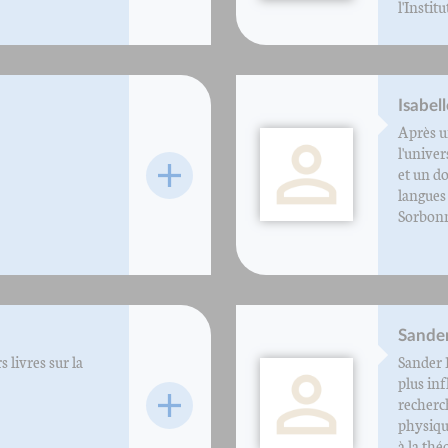
l'Institut
Isabel
Après un
l'univer
et un do
langues 
Sorbonne 
Sander
 livres sur la
Sander B
plus in
recherc
physiqu
à la théo