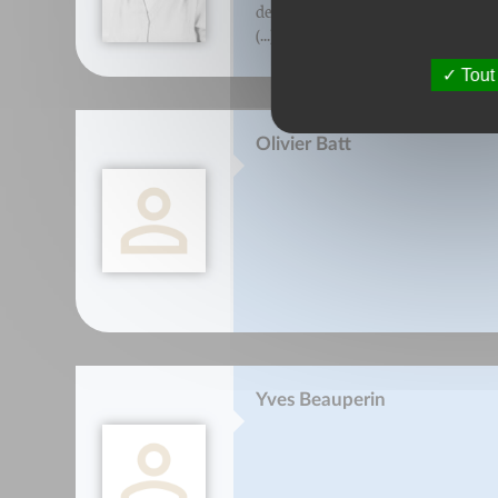
de l'association Les savoir-faire du
(...)
Tout
Olivier Batt
Yves Beauperin