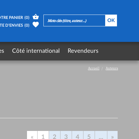
TRE PANIER
(
0
)
TE D’ENVIES
(
0
)
es
Côté international
Revendeurs
Accueil
Auteurs
«
1
2
3
4
5
...
»