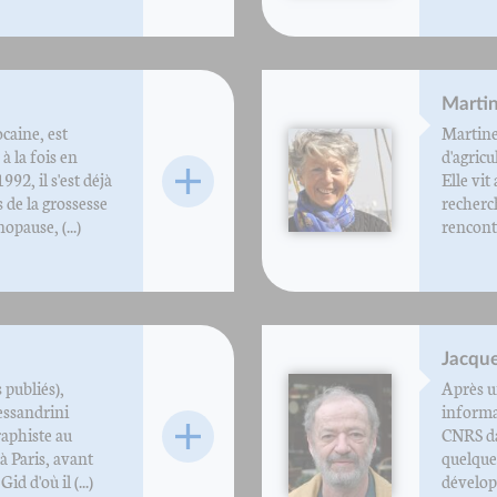
Marti
caine, est
Martine
à la fois en
d'agricu
992, il s'est déjà
Elle vit
 de la grossesse
recherch
pause, (...)
rencontr
Jacqu
 publiés),
Après u
essandrini
informa
aphiste au
CNRS da
à Paris, avant
quelque
 d'où il (...)
dévelop