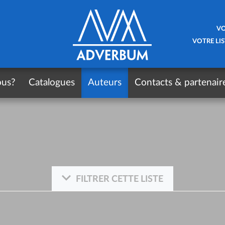
VO
VOTRE LIS
ous?
Catalogues
Auteurs
Contacts & partenair
FILTRER CETTE LISTE