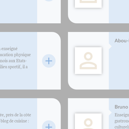
Abou-B
a enseigné
éducation physique
linois aux Etats-
eu sportif, il a
Bruno 
, près de la côte
Enseigna
 blog de cuisine :
gastron
culturel