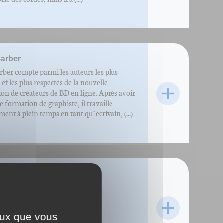
arber
rber compte parmi les auteurs les plus
 et les plus respectés de la nouvelle
ion de créateurs de BD en ligne. Après avoir
e formation de graphiste, il travaille
ment à plein temps en tant qu’écrivain, (...)
s Bassot
ceux que vous