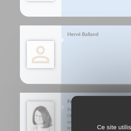
Hervé Balland
Françoise Barbin-Lécrevisse
Françoise Barbin-Lécrevisse, mem
l'Académie d'Angoumois, auteur 
ouvrages culinaires, chroniqueuse, 
Ce site util
terroir charentais, participe à la d