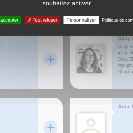
 cognac pour faire
souhaitez activer
 accepter
Tout refuser
Personnaliser
Politique de conf
Gaby 
Gaby Ba
avant de
Paris. E
typogra
l'illustr
Anne 