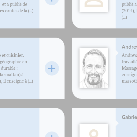
et a publié de
publié 
 contes de la (...)
(2014),
(...)
Andre
et cuisinier.
Andrew 
 géographie en
travaill
durable :
Massage
Harmattan) à
enseigné
il enseigne à (...)
massothé
Gabrie