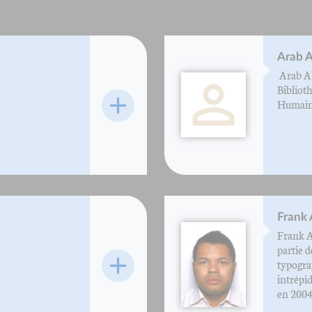
Arab 
Arab Ab
Bibliot
Humaines
Frank
Frank A
partie d
typogra
intrépid
en 2004 