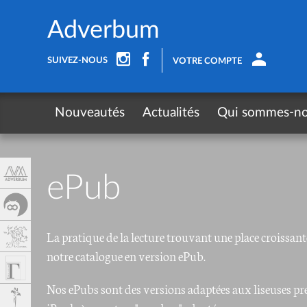
Panneau de gestion des cookies
Adverbum
SUIVEZ-NOUS
VOTRE COMPTE
Nouveautés
Actualités
Qui sommes-n
ePub
La pratique de la lecture trouvant une place croissant
notre catalogue en version ePub.
Nos ePubs sont des versions adaptées aux liseuses p