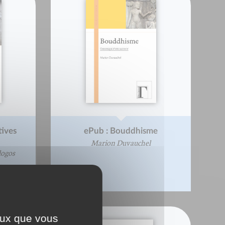
tives
ePub : Bouddhisme
Marion Duvauchel
logos
ceux que vous