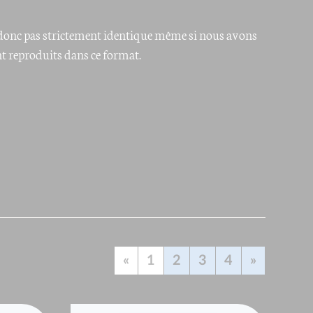
st donc pas strictement identique même si nous avons
nt reproduits dans ce format.
«
1
2
3
4
»