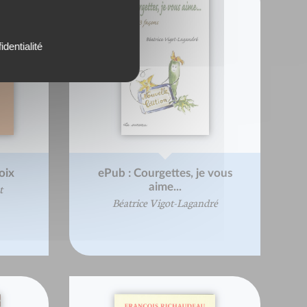
identialité
oix
ePub : Courgettes, je vous
aime...
t
Béatrice Vigot-Lagandré