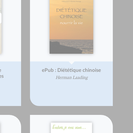
e
ePub : Diététique chinoise
es
Herman Laading