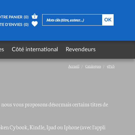
TRE PANIER
(
0
)
TE D’ENVIES
(
0
)
es
Côté international
Revendeurs
Accueil
Catalogues
ePub
e), nous vous proposons désormais certains titres de
ken Cybook, Kindle, Ipad ou Iphone (avec l'appli