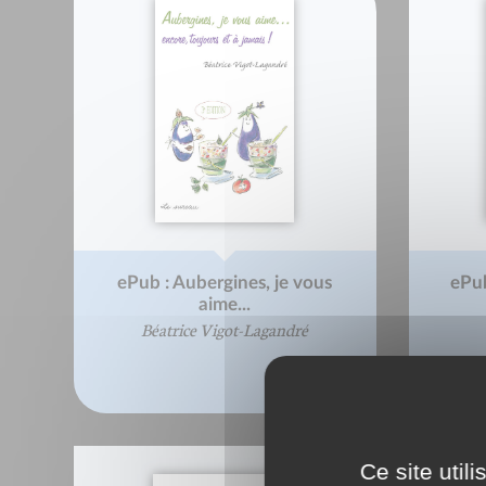
ePub : Aubergines, je vous
ePub
aime...
Béatrice Vigot-Lagandré
Ce site util