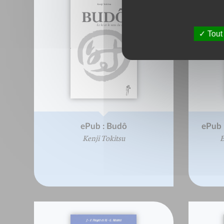
Tout
ePub : Budô
ePub :
Kenji Tokitsu
B