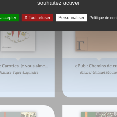
souhaitez activer
 accepter
Tout refuser
Personnaliser
Politique de conf
 Carottes, je vous aime...
ePub : Chemins de cr
éatrice Vigot-Lagandré
Michel-Gabriel Moure