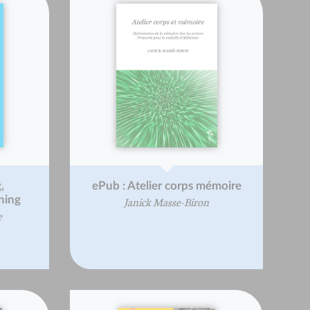
,
ePub : Atelier corps mémoire
ning
Janick Masse-Biron
e