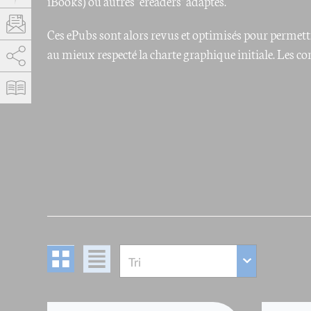
iBooks) ou autres "ereaders" adaptés.
Ces ePubs sont alors revus et optimisés pour permettr
au mieux respecté la charte graphique initiale. Les c
AddThis est désactivé.
Autoriser