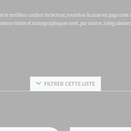
e le meilleur confort de lecture, toutefois la mise en page n'e
ontenus textes et iconographiques sont, par contre, intégraleme
FILTRER CETTE LISTE