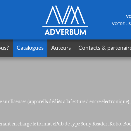
VO
VOTRE LIS
ous?
Catalogues
Auteurs
Contacts & partenair
e sur liseuses (appareils dédiés à la lecture à encre électroniqu
renant en charge le format ePub de type Sony Reader, Kobo, Boo