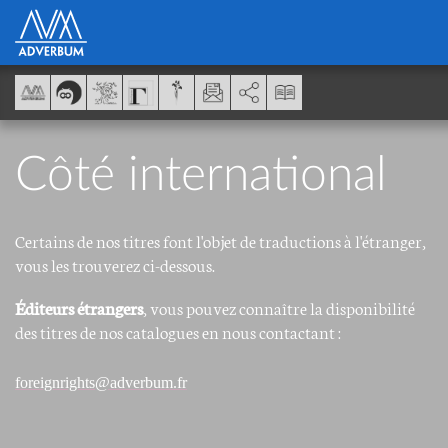
Panneau de gestion des cookies
AddThis est désactivé.
Autoriser
Côté international
Certains de nos titres font l'objet de traductions à l'étranger,
vous les trouverez ci-dessous.
Éditeurs étrangers
, vous pouvez connaître la disponibilité
des titres de nos catalogues en nous contactant :
foreignrights@adverbum.fr