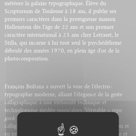
météore la galaxie typographique. Élève du
Scriptorium de Toulouse à 18 ans, il publie ses
premiers caractères dans la prestigieuse maison
Hollenstein dès l'âge de 22 ans et son premier
caractère international à 23 ans chez Letraset, le
Stilla, qui incarne à lui tout seul le psychédélisme
débridé des années 1970, en plein âge d'or de la
photocomposition.
François Boltana a ouvert la voie de l'électro-
typographie moderne, alliant l'élégance de la geste
calligraphique à une virtuosité technique et
technologique inédite jusqu'alors. Véritable
« type
geek »
avant la lettre, il décode en 1989 la
calligraphie prodige de l'Anglais Joseph Champion et
en propose l'année suivante une version complète et