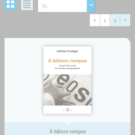
«
1
2
»
À bâtons rompus