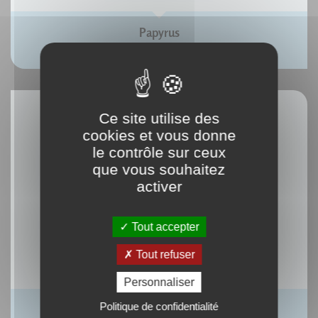
Papyrus
Richard Parkinson Stephen Quirke
Ce site utilise des
cookies et vous donne
le contrôle sur ceux
que vous souhaitez
activer
Tout accepter
Tout refuser
Personnaliser
Politique de confidentialité
L'écriture chinoise