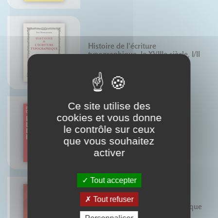
Histoire de l'écriture
typographique, le XVIIIe siècle, I/II
Yves Perrousseaux
Ce site utilise des
cookies et vous donne
le contrôle sur ceux
Le langage des images
que vous souhaitez
Pierre Duplan
activer
Tout accepter
Tout refuser
Règles de l'écriture typographique
du français - Nouvelle édition