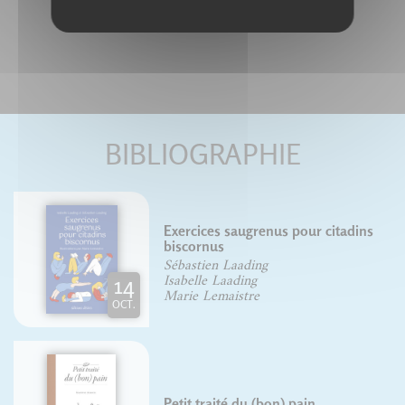
BIBLIOGRAPHIE
Exercices saugrenus pour citadins
biscornus
Sébastien Laading
14
Isabelle Laading
Marie Lemaistre
OCT.
Petit traité du (bon) pain