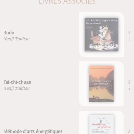
LIVRES ASSOCIÉS
Le Sabre japonais
Gregory Irvine
Les cinq saisons de l'énergie
Isabelle Laading
Améliorer sa posture