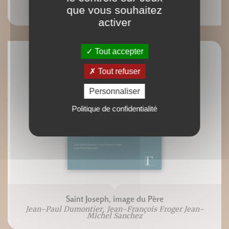
Profils de peintres
que vous souhaitez
Roland Truc
activer
Tout accepter
Tout refuser
Personnaliser
Politique de confidentialité
Saint Joseph, image du Père
Jean-Paul Dumontier, Jean-François Froger Jean-
Michel Sanchez