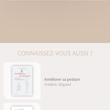
CONNAISSEZ-VOUS AUSSI ?
liorer sa posture
Respirat
éric Brigaud
Blandine