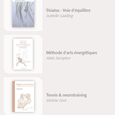
tsu - Voie d'équilibre
Le chant
elle Laading
Marie-La
Traité d
hode d'arts énergétiques
moxibus
n Jacopino
Dr. G. G
Dr. Mac
Karozou
nis & neurotraining
Pierre Pe
me Gori
sciences