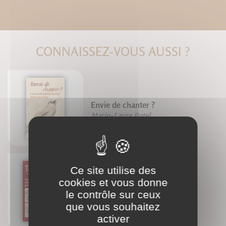
CONNAISSEZ-VOUS AUSSI ?
Envie de chanter ?
Marie-Laure Potel
Ce site utilise des
cookies et vous donne
Topoguide du corps humain -
Troisième édition
le contrôle sur ceux
Andrew Biel
que vous souhaitez
activer