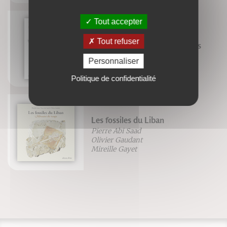
Tout accepter
Tout refuser
Trésors alimentaires des Andes
Dr. G. Guillaume
Personnaliser
Politique de confidentialité
Les fossiles du Liban
Pierre Abi Saad
Olivier Gaudant
Mireille Gayet