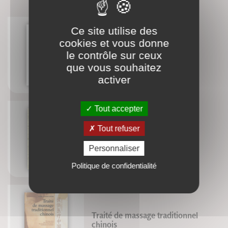
Ce site utilise des
cookies et vous donne
Méthode d'arts énergétiques
le contrôle sur ceux
Alain Jacopino
que vous souhaitez
activer
Tout accepter
Traité d'acupuncture et de
Tout refuser
moxibustion
Dr. G. Guillaume
Personnaliser
Dr. Mach-Chieu
Politique de confidentialité
Traité de massage traditionnel
chinois