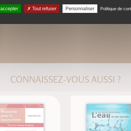
 accepter
Tout refuser
Personnaliser
Politique de conf
CONNAISSEZ-VOUS AUSSI ?