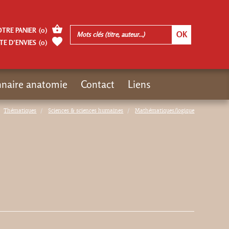
OTRE PANIER
(
0
)
TE D’ENVIES
(
0
)
nnaire anatomie
Contact
Liens
Thématiques
Sciences & sciences humaines
Mathématiques/logique