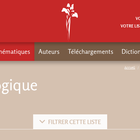
V
VOTRE LIS
hématiques
Auteurs
Téléchargements
Dictio
Accueil
ogique
FILTRER CETTE LISTE