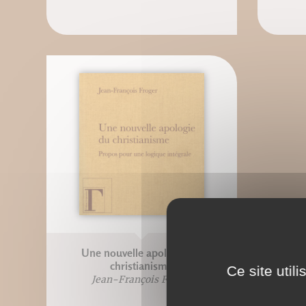
Une nouvelle apologie du
christianisme
Ce site util
Jean-François Froger