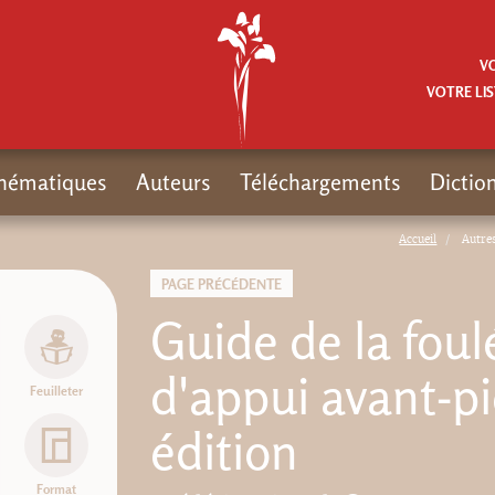
V
VOTRE LIS
hématiques
Auteurs
Téléchargements
Dictio
Accueil
Autre
PAGE PRÉCÉDENTE
Guide de la foul
d'appui avant-pi
Feuilleter
édition
Format