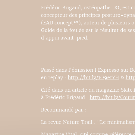
Frédéric Brigaud, ostéopathe DO, est 
concepteur des principes posturo-dyn
(EAD concept™), auteur de plusieurs ou
Guide de la foulée est le résultat de se
d’appui avant-pied.
Passé dans l'émission l'Expresso sur Be
en replay :
http://bit.ly/1O9erYH
&
htt
Cité dans un article du magazine Slate.f
à Frédéric Brigaud :
http://bit.ly/Couri
Recommandé par :
La revue Nature Trail : "Le minimalism
Magazine Vital, cité comme référence d