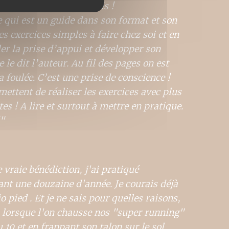
ettre entre tous les pieds !
e qui est un guide dans son format et son
s exercices simples à faire chez soi et en
ler la prise d’appui et développer son
le dit l’auteur. Au fil des pages on est
 foulée. C’est une prise de conscience !
mettent de réaliser les exercices avec plus
es ! A lire et surtout à mettre en pratique.
!"
 vraie bénédiction, j'ai pratiqué
nt une douzaine d'année. Je courais déjà
 pied . Et je ne sais pour quelles raisons,
 lorsque l'on chausse nos "super running"
 10 et en frappant son talon sur le sol