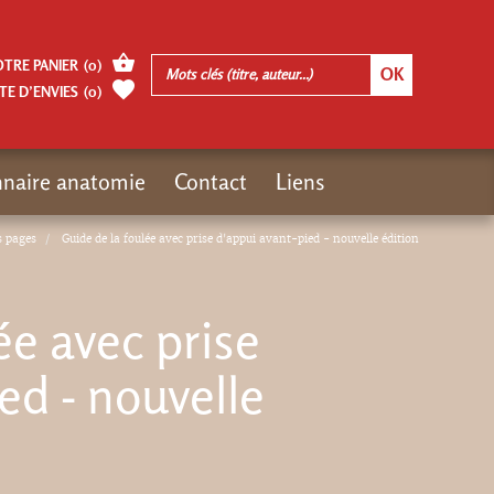
OTRE PANIER
(
0
)
TE D’ENVIES
(
0
)
nnaire anatomie
Contact
Liens
s pages
Guide de la foulée avec prise d'appui avant-pied - nouvelle édition
ée avec prise
ed - nouvelle