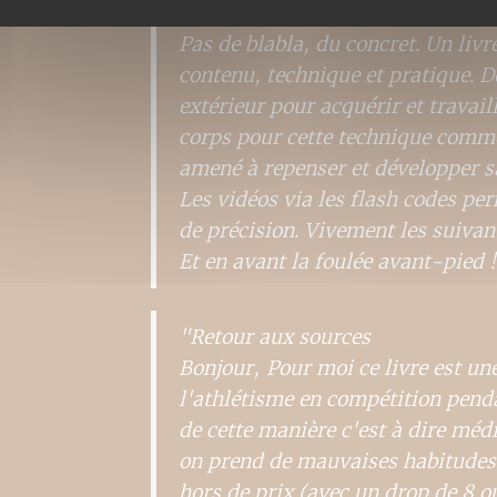
"Simple, efficace et pratique. À m
Pas de blabla, du concret. Un livr
contenu, technique et pratique. De
extérieur pour acquérir et travail
corps pour cette technique comme 
amené à repenser et développer sa
Les vidéos via les flash codes per
de précision. Vivement les suivant
Et en avant la foulée avant-pied 
"Retour aux sources
Bonjour, Pour moi ce livre est une
l'athlétisme en compétition penda
de cette manière c'est à dire médio
on prend de mauvaises habitudes
hors de prix (avec un drop de 8 ou