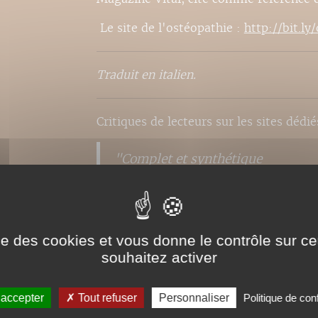
Le site de l'ostéopathie :
http://bit.ly
Traduit en italien.
Critiques de lecteurs sur les sites dédié
"Complet et synthétique
J'ai apprécié le QR code et les vi
parfois plus parlant que la descri
anciennes publications de Brigaud.
intéressant de faire une étude su
ise des cookies et vous donne le contrôle sur 
souhaitez activer
pour les années à venir ? ;) Bonne
rencontrer sur une formation EAD
 accepter
Tout refuser
Personnaliser
Politique de conf