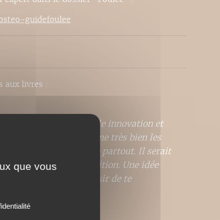
/osteo-guidefoulee
s aux livres :
déos disponibles. Une belle innovation et
ption. Cet ouvrage resume très bien les
 Pratique, il s'emporte partout. Il serait
r le programme de transition. Une idée
ceux que vous
 continuation et au plaisir de te
."
identialité