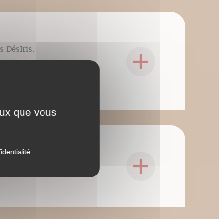
s DésIris.
ceux que vous
identialité
s DésIris.