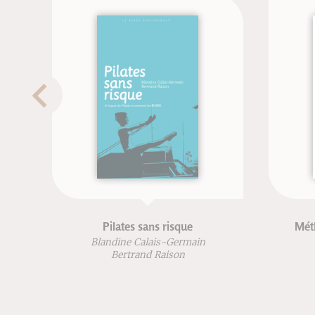
Taï-chi-chuan
e
Kenji Tokitsu