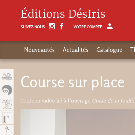
Panneau de gestion des cookies
Éditions DésIris
SUIVEZ-NOUS
VOTRE COMPTE
Nouveautés
Actualités
Catalogue
T
Course sur place
Contenu vidéo lié à l’ouvrage
Guide de la foulée