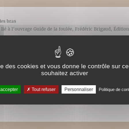
es bras
lié à l’ouvrage Guide de la foulée, Frédéric Brigaud, Édition
ise des cookies et vous donne le contrôle sur 
souhaitez activer
ure n°1
 accepter
Tout refuser
Personnaliser
Politique de conf
lié à l’ouvrage Guide de la foulée, Frédéric Brigaud, Édition