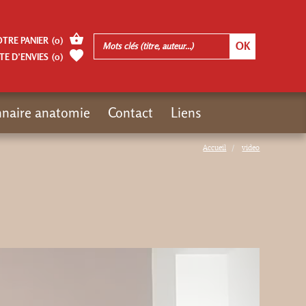
OTRE PANIER
(
0
)
TE D’ENVIES
(
0
)
nnaire anatomie
Contact
Liens
Accueil
video