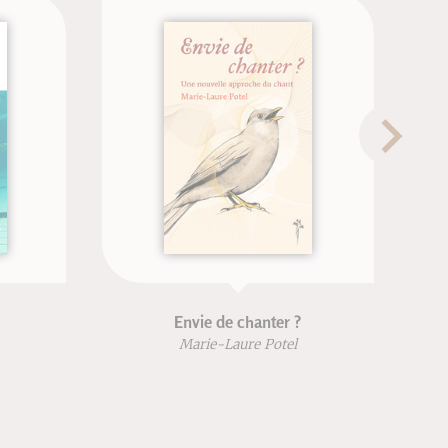
rt
Les fondements de la leçon
d'EPS
ny
Patrick Seners