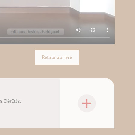
Retour au livre
s DésIris.