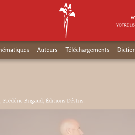
V
VOTRE LIS
hématiques
Auteurs
Téléchargements
Dictio
, Frédéric Brigaud, Éditions DésIris.