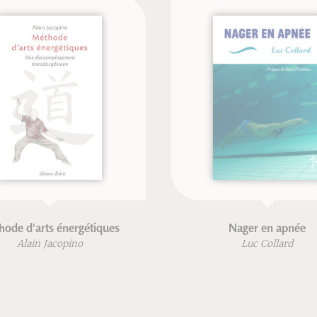
Pub : Les lieux sacrés
La voie royale du dése
Frère Étienne Goutag