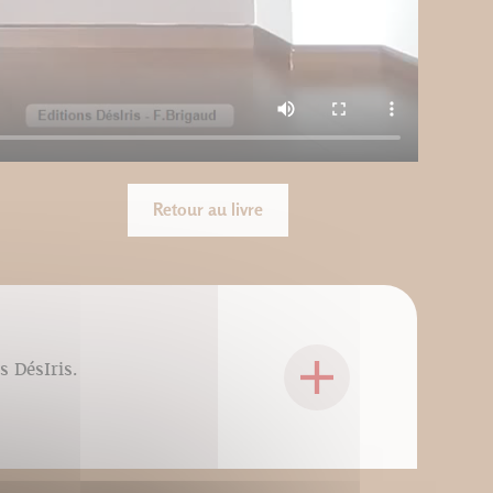
Retour au livre
s DésIris.