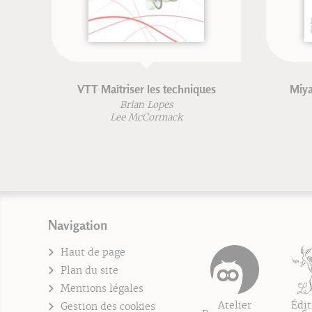
Miyamoto Musashi - nouvelle
Traité 
édition
Kenji Tokitsu
D
D
Navigation
Haut de page
Plan du site
Mentions légales
Atelier
Édit
Gestion des cookies