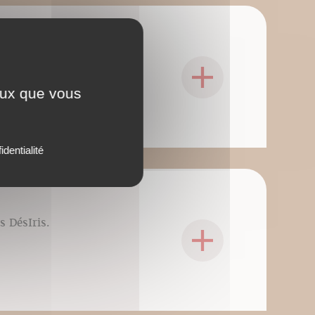
s DésIris.
ceux que vous
identialité
s DésIris.