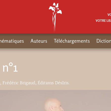
V
VOTRE LIS
hématiques
Auteurs
Téléchargements
Dictio
 n°1
, Frédéric Brigaud, Éditions DésIris.