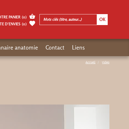
OTRE PANIER
(
0
)
TE D’ENVIES
(
0
)
nnaire anatomie
Contact
Liens
Accueil
video