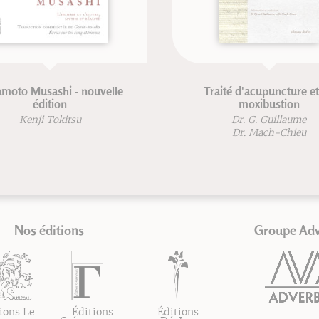
d'acupuncture et de
L'herboristerie
moxibustion
Patrice De Bonneval
r. G. Guillaume
r. Mach-Chieu
Nos éditions
Groupe Ad
ions Le
Éditions
Éditions