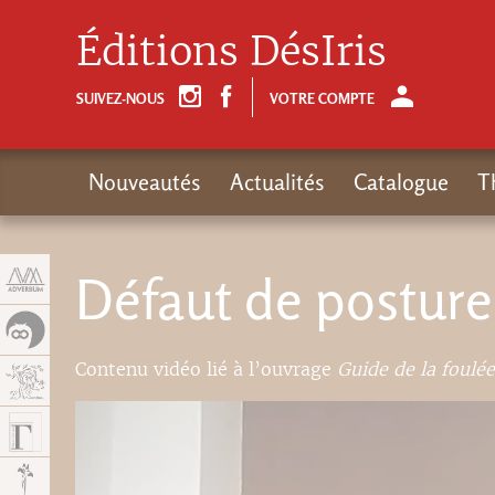
Panneau de gestion des cookies
Éditions DésIris
SUIVEZ-NOUS
VOTRE COMPTE
Nouveautés
Actualités
Catalogue
T
Défaut de posture
Contenu vidéo lié à l’ouvrage
Guide de la foulée