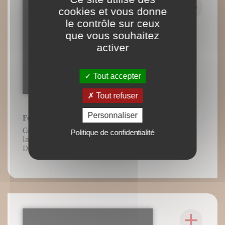
cookies et vous donne
le contrôle sur ceux
que vous souhaitez
activer
Tout accepter
Tout refuser
Personnaliser
Foulée et flexion de hanche
Contenu vidéo lié à l’ouvrage Guide de
Politique de confidentialité
la foulée, Frédéric Brigaud, Éditions
DésIris.