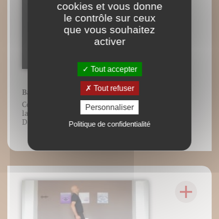
cookies et vous donne
le contrôle sur ceux
que vous souhaitez
activer
Tout accepter
Tout refuser
Balancement des bras
Contenu vidéo lié à l’ouvrage Guide de
Personnaliser
la foulée, Frédéric Brigaud, Éditions
DésIris.
Politique de confidentialité