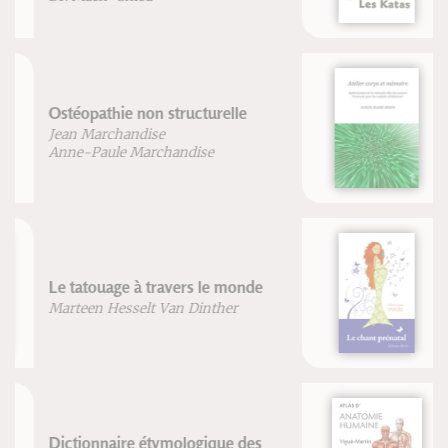
Atelier corps et mémoire
Janick Masse-Biron
Le chant prénatal
Marie-Laure Potel