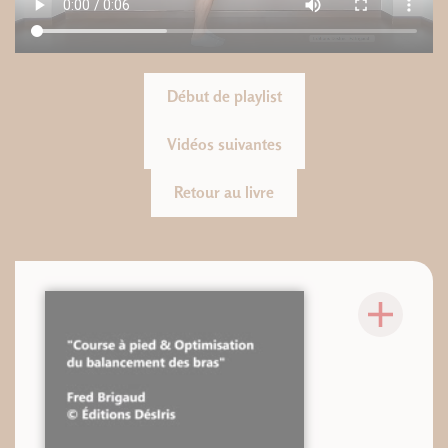
Début de playlist
Vidéos suivantes
Retour au livre