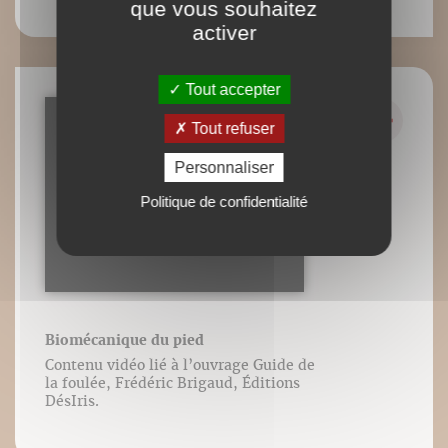
que vous souhaitez
activer
Tout accepter
Tout refuser
Personnaliser
Politique de confidentialité
Biomécanique du pied
Contenu vidéo lié à l’ouvrage Guide de
la foulée, Frédéric Brigaud, Éditions
DésIris.