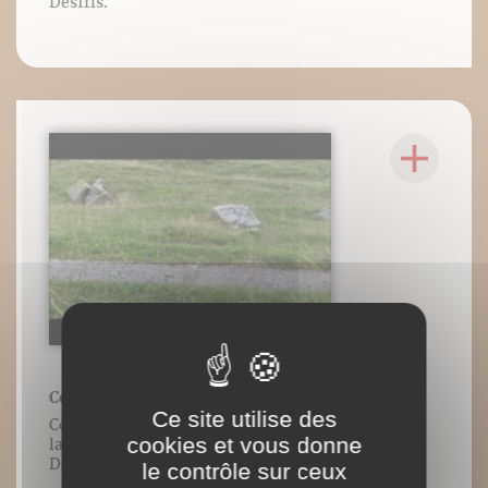
DésIris.
Courir avant-pied en descente
Ce site utilise des
Contenu vidéo lié à l’ouvrage Guide de
cookies et vous donne
la foulée, Frédéric Brigaud, Éditions
DésIris.
le contrôle sur ceux