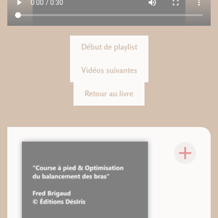
Début de playlist
Vidéos suivantes
Retour au livre