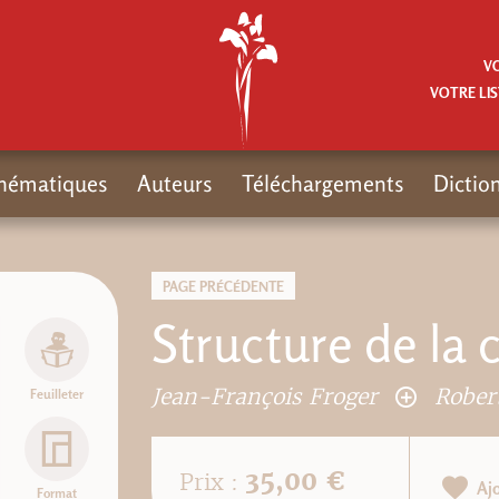
V
VOTRE LIS
hématiques
Auteurs
Téléchargements
Dictio
PAGE PRÉCÉDENTE
Structure de la
Jean-François Froger
Rober
Feuilleter
35,00 €
Prix :
Aj
Format