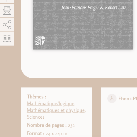
AddThis est désactivé.
Autoriser
Thèmes :
Ebook-P
Mathématique/logique
,
Mathématiques et physique
,
Sciences
Nombre de pages :
232
Format :
24 x 24 cm