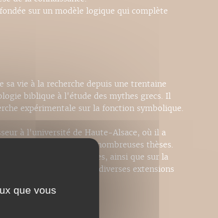
, fondée sur un modèle logique qui complète
 sa vie à la recherche depuis une trentaine
logie biblique à l'étude des mythes grecs. Il
erche expérimentale sur la fonction symbolique.
eur à l'université de Haute-Alsace, où il a
mathématiques et dirigé de nombreuses thèses.
la géométrie différentielles, ainsi que sur la
che et à l'enseignement de diverses extensions
ceux que vous
e titre
.