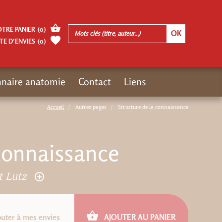
OTRE PANIER
(
0
)
TE D’ENVIES
(
0
)
nnaire anatomie
Contact
Liens
Accueil
Autres pages
Structure de la connaissance
 connaissance
t Lutz
outer à mes envies
AJOUTER AU PANIER