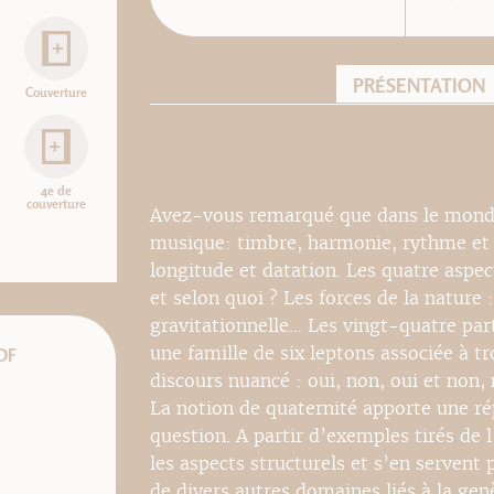
PRÉSENTATION
Couverture
4e de
couverture
Avez-vous remarqué que dans le monde
musique: timbre, harmonie, rythme et m
longitude et datation. Les quatre aspec
et selon quoi ? Les forces de la nature 
gravitationnelle… Les vingt-quatre part
une famille de six leptons associée à tr
DF
discours nuancé : oui, non, oui et non, 
La notion de quaternité apporte une rép
question. A partir d’exemples tirés de
les aspects structurels et s’en serven
de divers autres domaines liés à la gen