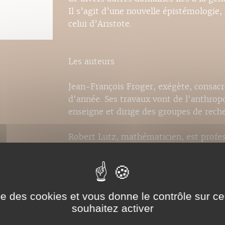
Il s’agit d’une nouvelle épistémologie
celui d’Aristote.
Les auteurs
Jean-François Froger, exégète, consacre
d'année. Ses travaux vont de l'anthropo
enseigne et dirige des groupes de rech
Robert Lutz, mathématicien, est profess
fondé il y a 30 ans le laboratoire de 
Ses travaux portent sur la topologie et 
logique et les applications à la recher
des mathématiques classiques.
ise des cookies et vous donne le contrôle sur 
souhaitez activer
Droits de traduction disponibles pour c