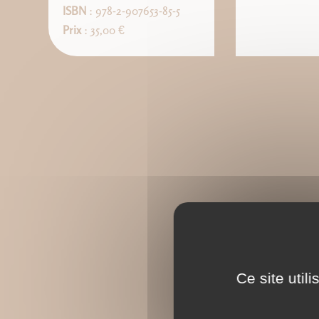
ISBN
: 978-2-907653-85-5
Prix
: 35,00 €
Ce site util