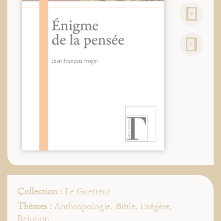
Collection :
Le Guetteur
Thèmes :
Anthropologie
,
Bible
,
Exégèse
,
Religion