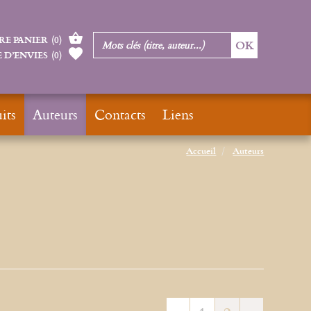
RE PANIER
(
0
)
 D’ENVIES
(
0
)
its
Auteurs
Contacts
Liens
Accueil
Auteurs