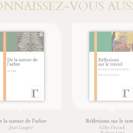
NNAISSEZ-VOUS AUSS
mes & commentaire du
L'acoustique cistercien
Livre de Jonas
l'unité sonore
Christian (Père) Wyler
Dr. Hubert Larcher