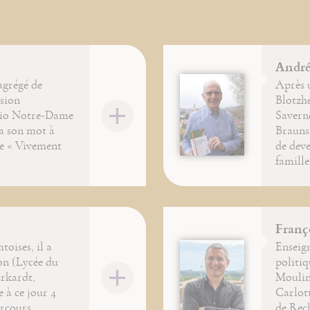
André
agrégé de
Après u
ssion
Blotzh
adio Notre-Dame
Savern
 a son mot à
Braunst
de « Vivement
de deve
famille
Franç
oises, il a
Enseign
on (Lycée du
politiq
urkardt,
Moulin
e à ce jour 4
Carlott
arcours
de Rec