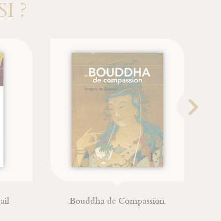
I ?
ne et
L'amour et les « poupées
russes »
Claude Martingay