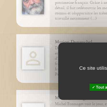
patrimoine français. Grâce à s
détail, il fait redécouvrir les
connus et réapparaitre les trésor
travaillé notamment (...)
Marion Duvauchel
Docteure en philosophie, Mar
est aussi historienne des religio
d'anthropologie religieuse. Elle
français et la philosophie dans l
Ce site util
français au Qatar, au Maroc e
Près de (...)
Tout a
Michel Fromaget
Michel Fromaget voit le jour, en