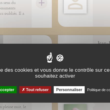
on sens du
 monuments
s oubliés. Il a
Jean-
ion Duvauchel
Exégète
ns et spécialiste
conduit
 a enseigné le
séminai
es lycées
fonctio
ise des cookies et vous donne le contrôle sur 
t au Cambodge.
collabo
souhaitez activer
Michel 
ccepter
Tout refuser
Personnaliser
Politique de co
Frère
 pleine nuit, le