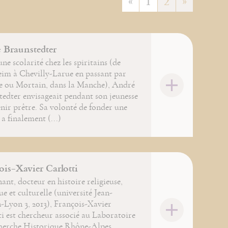
«
1
2
»
 Braunstedter
ne scolarité chez les spiritains (de
eim à Chevilly-Larue en passant par
e ou Mortain, dans la Manche), André
edter envisageait pendant son jeunesse
nir prêtre. Sa volonté de fonder une
 a finalement (...)
ois-Xavier Carlotti
ant, docteur en histoire religieuse,
ue et culturelle (université Jean-
-Lyon 3, 2013), François-Xavier
i est chercheur associé au Laboratoire
herche Historique Rhône-Alpes