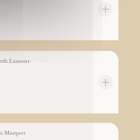
beth Lamour
n Marquet