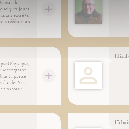
 Cours de
 quelques jours
jamais entré (il
te à rééditer un
Elisa
ique (Physique,
 une vingtaine
ans la presse –
ocèse de Paris
 en paroisse.
Urbai