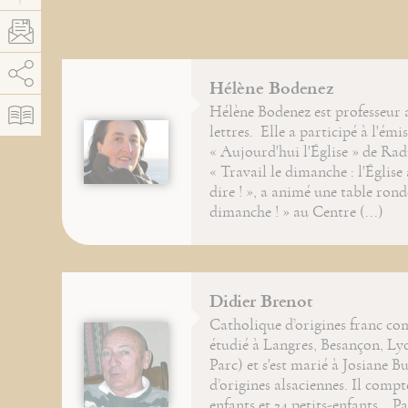
AddThis est désactivé.
Autoriser
Hélène Bodenez
Hélène Bodenez est professeur 
lettres. Elle a participé à l'émi
« Aujourd'hui l'Église » de R
« Travail le dimanche : l'Église
dire ! », a animé une table ron
dimanche ! » au Centre (...)
Didier Brenot
Catholique d’origines franc comt
étudié à Langres, Besançon, Ly
Parc) et s'est marié à Josiane B
d’origines alsaciennes. Il compt
enfants et 24 petits-enfants. P