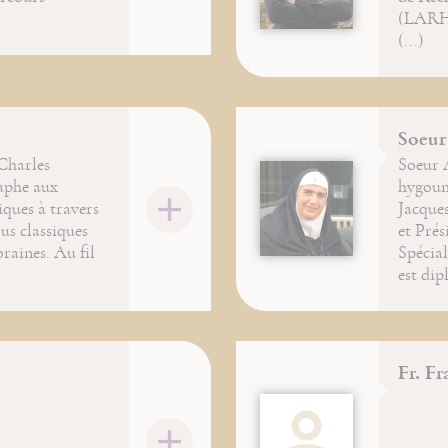
(LARH
(...)
Soeur
Charles
Soeur 
aphe aux
hygoum
iques à travers
Jacques
lus classiques
et Prés
raines. Au fil
Spécial
est dip
Fr. F