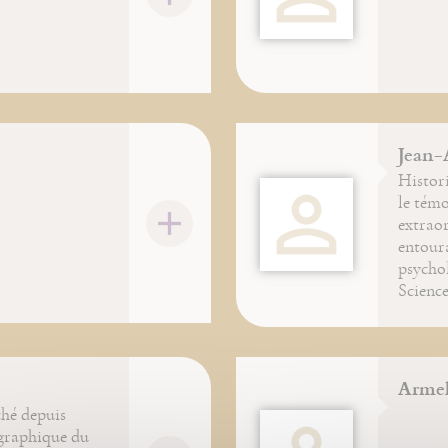
Jean-
Histori
le tém
extraor
entoura
psychol
Science
Armel
ché depuis
ographique du