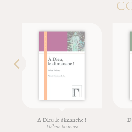
CO
Maximin, Sidoine et Lazare
Énig
dans la Tradition de Provence
Brigitte Morelle