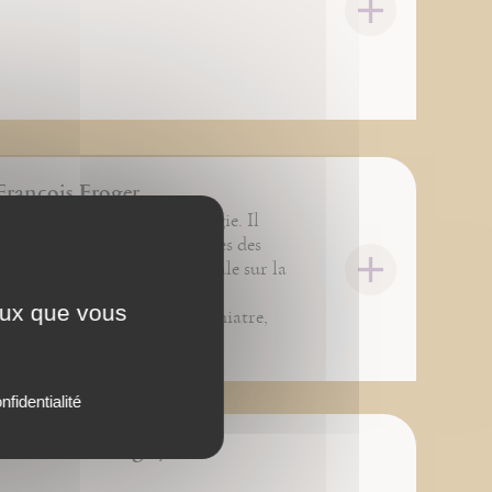
François Froger
 et chercheur en anthropologie. Il
 depuis une trentaine d’années des
res de recherche expérimentale sur la
n symbolique des objets. La
ceux que vous
ration avec un médecin psychiatre,
Mouret, l’a conduit à (...)
nfidentialité
 Étienne Goutagny