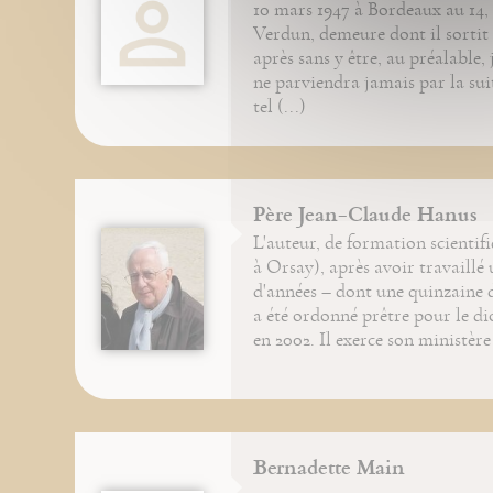
10 mars 1947 à Bordeaux au 14,
Verdun, demeure dont il sortit
après sans y être, au préalable, 
ne parviendra jamais par la sui
tel (...)
Père Jean-Claude Hanus
L'auteur, de formation scientif
à Orsay), après avoir travaillé
d'années – dont une quinzaine d
a été ordonné prêtre pour le di
en 2002. Il exerce son ministère
Bernadette Main