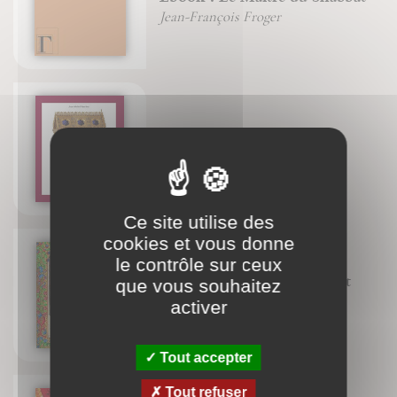
Jean-François Froger
Reliques et reliquaires
Jean-Michel Sanchez
Ce site utilise des
cookies et vous donne
le contrôle sur ceux
Les manuscrits enluminés et
que vous souhaitez
leurs créateurs
activer
Rowan Watson
Tout accepter
Tout refuser