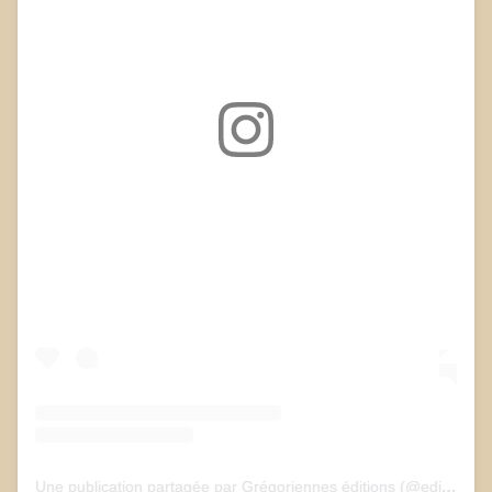
Voir cette publication sur Instagram
Une publication partagée par Grégoriennes éditions (@edition_gregoriennes)