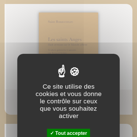
Ce site utilise des
cookies et vous donne
Les saints Anges
le contrôle sur ceux
Saint Bonaventure
que vous souhaitez
activer
Tout accepter