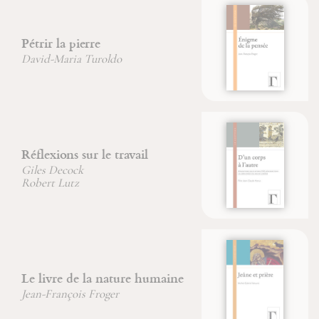
Énigme de la pensée
Jean-François Froger
D'un corps à l'autre
Père Jean-Claude Hanus
Jeûne et prière
Michel-Gabriel Mouret