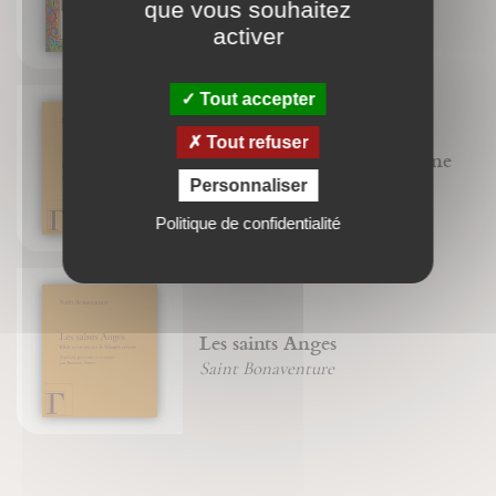
que vous souhaitez
Rowan Watson
activer
Tout accepter
Tout refuser
Le livre de la nature humaine
Jean-François Froger
Personnaliser
Politique de confidentialité
Les saints Anges
Saint Bonaventure