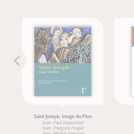
Joseph, image du Père
Moïse et Œdipe
an-Paul Dumontier
Jean-François Froger
an-François Froger
an-Michel Sanchez