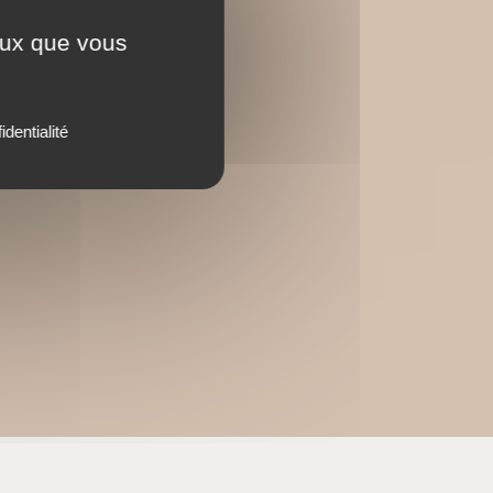
ogie.
ceux que vous
e titre
.
identialité