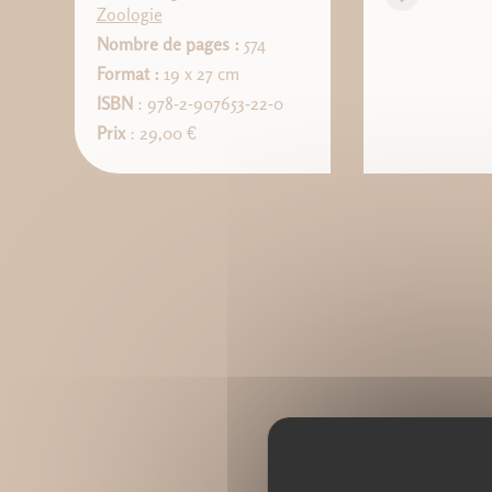
Zoologie
Nombre de pages :
574
Format :
19 x 27 cm
ISBN
: 978-2-907653-22-0
Prix
: 29,00 €