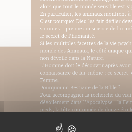
alors que tout le monde sensible est si
En particulier, les animaux montrent à
C'est pourquoi Dieu les fait défiler d
sommes - prenne conscience de lui-mêm
le secret de l'humanité.
Si les multiples facettes de la vie psych
monde des Animaux, le côté unique qu
non dévoilé dans la Nature.
L'Homme doit le découvrir après avoir t
connaissance de lui-même ; ce secret, c'
Femme.
Pourquoi un Bestiaire de la Bible ?
Pour accompagner la recherche du vrai,
dévoilement dans l'Apocalypse : la Fem
pieds, la tête couronnée de douze étoil
L'ouvrage comprend un index thémati
Jean-François Froger est anthropologu