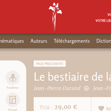
V
VOTRE LIS
hématiques
Auteurs
Téléchargements
Dictio
PAGE PRÉCÉDENTE
Le bestiaire de l
Jean-Pierre Durand
Jean-Fr
Feuilleter
29,00 €
Prix :
Aj
Format