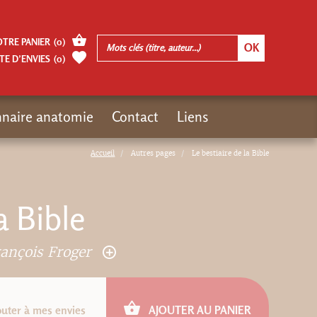
OTRE PANIER
(
0
)
TE D’ENVIES
(
0
)
nnaire anatomie
Contact
Liens
Accueil
Autres pages
Le bestiaire de la Bible
a Bible
ançois Froger
outer à mes envies
AJOUTER AU PANIER