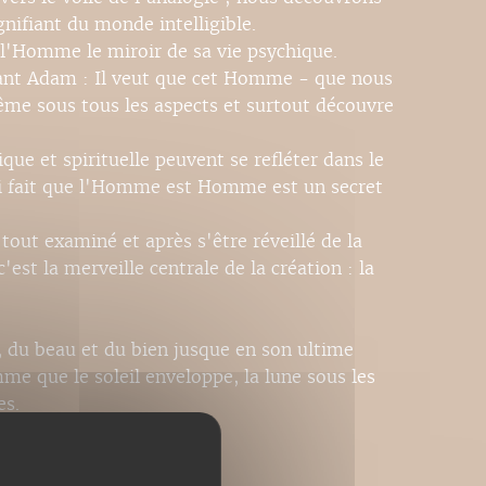
gnifiant du monde intelligible.
 l'Homme le miroir de sa vie psychique.
evant Adam : Il veut que cet Homme - que nous
e sous tous les aspects et surtout découvre
ique et spirituelle peuvent se refléter dans le
i fait que l'Homme est Homme est un secret
out examiné et après s'être réveillé de la
est la merveille centrale de la création : la
 du beau et du bien jusque en son ultime
me que le soleil enveloppe, la lune sous les
es.
que.
e et exégète.