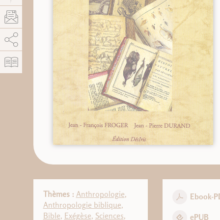
AddThis est désactivé.
Autoriser
Thèmes :
Anthropologie
,
Ebook-P
Anthropologie biblique
,
Bible
,
Exégèse
,
Sciences
,
ePUB