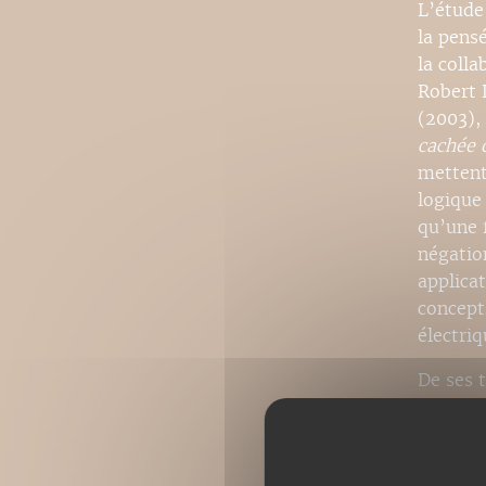
L’étude
la pens
la coll
Robert L
(2003),
cachée 
mettent
logique
qu’une 
négatio
applica
concept
électri
De ses 
l’épîtr
controv
« Le Ma