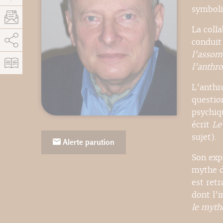
symboli
La coll
AddThis est désactivé.
Autoriser
conduit
l’assom
l’anthr
L’anthr
questio
psychiq
écrit
Le
sujet).
Alerte parution
Son exp
mythe d
est ret
dont l’
le myth