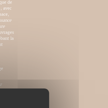
ique de
; avec
sace,
ssance
ure
uvrages
bant la
nt
ge
r
e des
ennes :