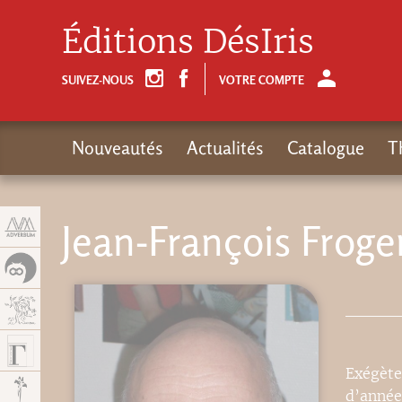
Panneau de gestion des cookies
Éditions DésIris
SUIVEZ-NOUS
VOTRE COMPTE
Nouveautés
Actualités
Catalogue
T
Jean-François Froge
Exégète
d’année