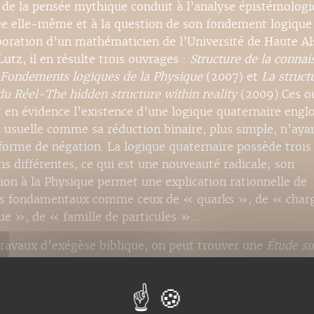
 de la pensée mythique conduit à l’analyse épistémolog
ée elle-même et à la question de son fondement logique 
aboration d’un mathématicien de l’Université de Haute Al
utz, il en résulte trois ouvrages :
Structure de la connai
Fondements logiques de la Physique
(2007) et
La struct
du Réel-The hidden structure within reality
(2009).Ces o
 en évidence l’existence d’une logique quaternaire englo
 usuelle comme sa réduction binaire, plus simple, n’aya
forme de négation. La logique quaternaire possède trois
ns différentes, ce qui est une nouveauté radicale; son
tion à la Physique permet une explication rationnelle de
s fondamentaux comme ceux de « quarks », de « char
que », de « famille de particules »…
travaux d’exégèse biblique, on peut trouver une
Étude su
e aux Romains
aux archives de l’
Inalco
(1974) et une étud
erses de Jésus à propos du Shabbat aux éditions Grégori
ître du Shabbat »
(2009).