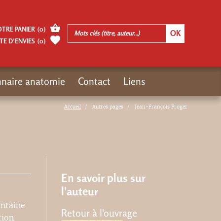
OTRE PANIER
(
0
)
TE D’ENVIES
(
0
)
nnaire anatomie
Contact
Liens
Accueil
Autres pages
Jean-François Froger
En savoir plus sur
l'auteur
entaine
Retour à l'ouvrage
tion