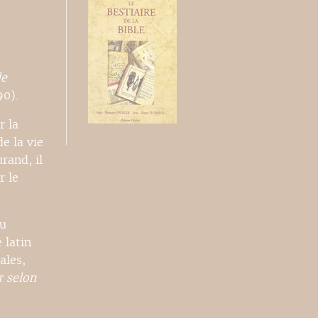
de
0).
r la
e la vie
rand, il
r le
au
 latin
ales,
r selon