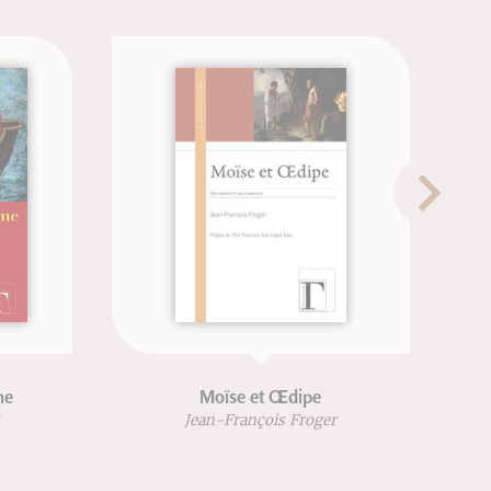
oïse et Œdipe
Une vie incorruptible
-François Froger
Jean-François Froger