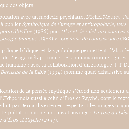
que des objets.
aboration avec un médecin psychiatre, Michel Mouret, l’a
 à publier
Symbolique de l’image et anthropologie, vers
ption d’Œdipe
(1986) puis
D’or et de miel, aux sources 
opologie biblique
(1988) et
Chemins de connaissance
(199
opologie biblique et la symbolique permettent d’aborde
n de l’usage métaphorique des animaux comme figures d
ue humaine ; avec la collaboration d’un zoologue, J-P Du
 Bestiaire de la Bible
(1994) (somme quasi exhaustive su
loration de la pensée mythique s’étend non seulement 
’Œdipe mais aussi à celui d’Éros et Psyché, dont le texte
raduit par Bernard Verten en respectant les images origin
interprétation donne un nouvel ouvrage :
La voie du Dési
e d’Éros et Psyché
(1997).