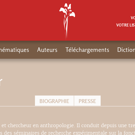
V
VOTRE LIS
hématiques
Auteurs
Téléchargements
Dictio
r
BIOGRAPHIE
PRESSE
 et chercheur en anthropologie. Il conduit depuis une tr
s des séminaires de recherche expérimentale sur la fonc