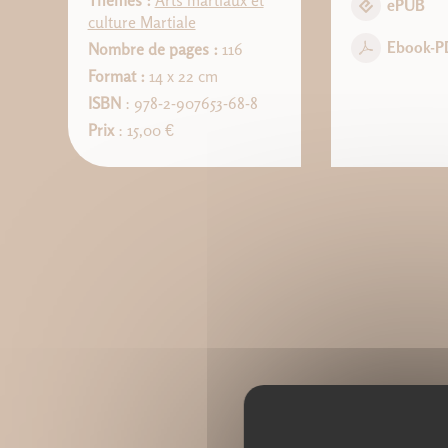
Thèmes :
Arts martiaux et
ePUB
culture Martiale
Ebook-P
Nombre de pages :
116
Format :
14 x 22 cm
ISBN
: 978-2-907653-68-8
Prix
: 15,00 €