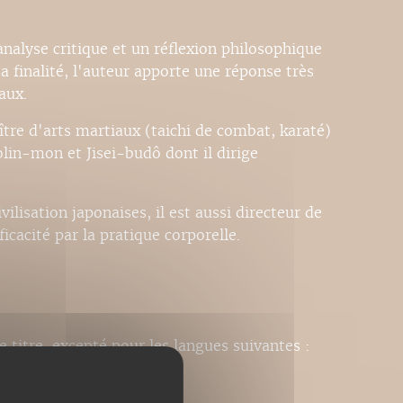
analyse critique et un réflexion philosophique
a finalité, l'auteur apporte une réponse très
aux.
ître d'arts martiaux (taichi de combat, karaté)
olin-mon et Jisei-budô dont il dirige
ilisation japonaises, il est aussi directeur de
ficacité par la pratique corporelle.
e titre, excepté pour les langues suivantes :