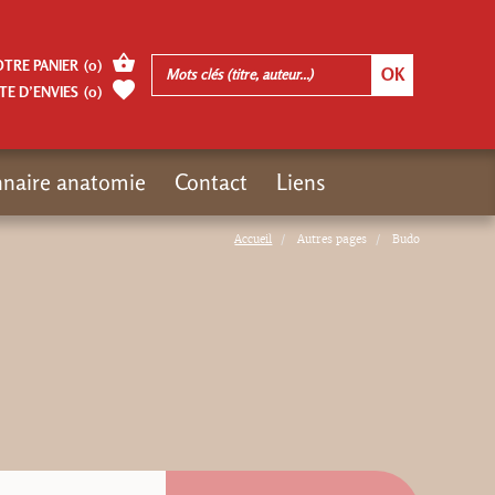
OTRE PANIER
(
0
)
TE D’ENVIES
(
0
)
nnaire anatomie
Contact
Liens
Accueil
Autres pages
Budo