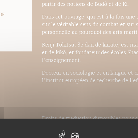
partir des notions de Budô et de Ki.
DF
Dans cet ouvrage, qui est à la fois une 
sur le véritable sens du combat et sur s
personnelle au pourquoi des arts marti
Kenji Tokitsu, 8e dan de karaté, est ma
et de kikô, et fondateur des écoles Sha
l'enseignement.
Docteur en sociologie et en langue et civ
l'Institut européen de recherche de l'ef
Droits de traduction disponibles pour c
japonais, italien, anglais, espagnol.