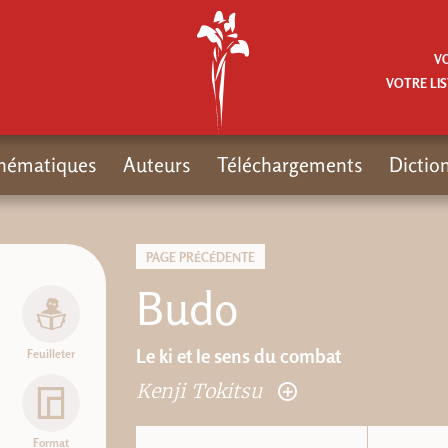
V
VOTRE LIS
hématiques
Auteurs
Téléchargements
Dictio
PAGE PRÉCÉDENTE
Budo
Le ki et le sens du combat
Feuilleter
Kenji Tokitsu
Format