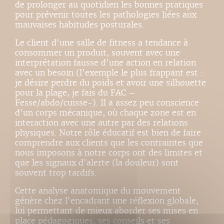
de prolonger au quotidien les bonnes pratiques
pour prévenir toutes les pathologies liées aux
mauvaises habitudes posturales.
Le client d'une salle de fitness a tendance à
consommer un produit, souvent avec une
interprétation fausse d'une action en relation
avec un besoin (l'exemple le plus frappant est :
je désire perdre du poids et avoir une silhouette
pour la plage, je fais du FAC –
Fesse/abdo/cuisse-). Il a assez peu conscience
d'un corps mécanique, où chaque zone est en
interaction avec une autre par des relations
physiques. Notre rôle éducatif est bien de faire
comprendre aux clients que les contraintes que
nous imposons à notre corps ont des limites et
que les signaux d'alerte (la douleur) sont
souvent trop tardifs.
Cette analyse anatomique du mouvement
génère chez l'encadrant une réflexion globale,
lui permettant de mieux aborder ses mises en
place pédagogiques, ses conseils et ses