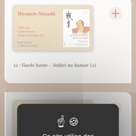
12 : Garde basse - Suikei no kamae (2)