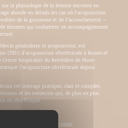
s sur la physiologie de la femme enceinte en
rage aborde en détails les cas où l’acupuncture
troubles de la grossesse et de l’accouchement –
t de femmes qui souhaitent un accompagnement
aturel.
decin généraliste et acupuncteur, est
ire (DIU) d’acupuncture obstétricale à Rouen et
au Centre hospitalier du Belvédère de Mont-
pratique l’acupuncture obstétricale depuis
écrire cet ouvrage pratique, clair et complet,
femmes et les médecins qui, de plus en plus
re en obstétrique.
cupuncture-traditionnelle.com/