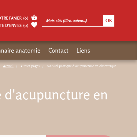
OTRE PANIER
(
0
)
TE D’ENVIES
(
0
)
nnaire anatomie
Contact
Liens
Accueil
Autres pages
Manuel pratique d'acupuncture en obstétrique
 d'acupuncture en