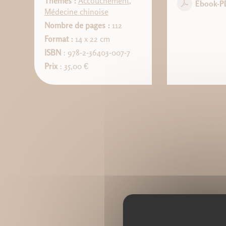
Thèmes :
Accouchement
,
Ebook-P
Médecine chinoise
Nombre de pages :
112
Format :
14 x 22 cm
ISBN
: 978-2-36403-007-7
Prix
: 35,00 €