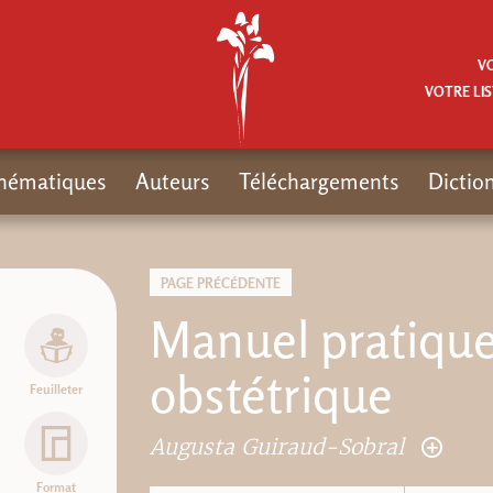
V
VOTRE LIS
hématiques
Auteurs
Téléchargements
Dictio
PAGE PRÉCÉDENTE
Manuel pratique
obstétrique
Feuilleter
Augusta Guiraud-Sobral
Format