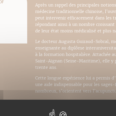
DF
Après un rappel des principales notion
médecine traditionnelle chinoise, l’ouv
peut intervenir efficacement dans les 
répondant ainsi à un nombre croissan
de leur état moins médicalisé et plus n
Le docteur Augusta Guiraud-Sobral, mé
enseignante au diplôme interuniversita
à la formation hospitalière. Attachée 
Saint-Aignan (Seine-Maritime), elle y 
trente ans.
Cette longue expérience lui a permis d’
une aide indispensable pour les sages-
nombreux, s’orientent vers l’acupunctu
Recommandé par le site :
http://www.a