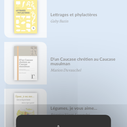
Lettrages et phylactères
Gaby Bazin
D'un Caucase chrétien au Caucase
musulman
Marion Duvauchel
Légumes, je vous aime...
Béatrice Vigot-Lagandré