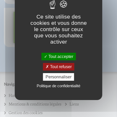
Ce site utilise des
cookies et vous donne
Petit traité de l'asperge
le contrôle sur ceux
Martin Fache
Pierre-Brice Lebrun
que vous souhaitez
activer
Tout accepter
Tout refuser
Personnaliser
Navigation
Politique de confidentialité
Haut de page
Plan du site
Mentions & conditions légales
Liens
Gestion des cookies