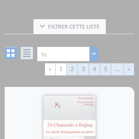
FILTRER CETTE LISTE
«
1
2
3
4
5
...
»