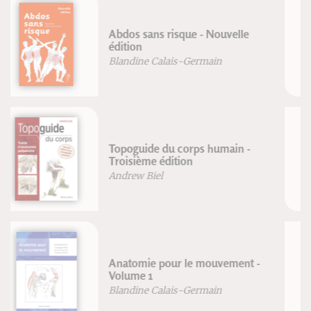
Nager en eau libre et en triathlon
Olivier Silberzahn
Genou & yoga - Anatomie pour le
yoga
Blandine Calais-Germain
François Germain
Taï-chi-chuan
Kenji Tokitsu